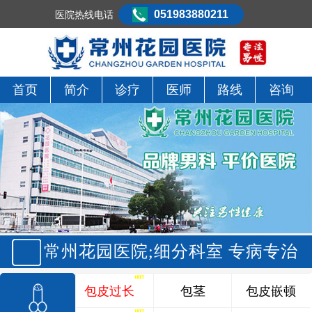
051983880211
医院热线电话
首页
简介
诊疗
医师
路线
咨询
常州花园医院;细分科室 专病专治
包皮过长
包茎
包皮嵌顿