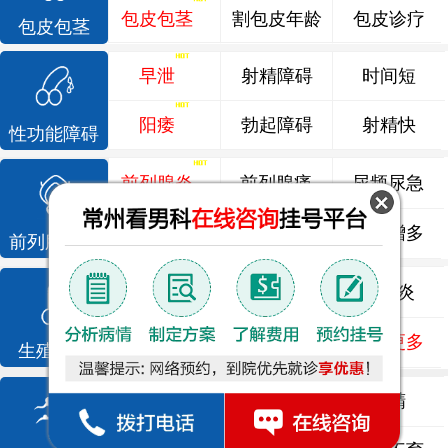
包皮包茎
割包皮年龄
包皮诊疗
包皮包茎
早泄
射精障碍
时间短
阳痿
勃起障碍
射精快
性功能障碍
前列腺炎
前列腺痛
尿频尿急
前列腺增生
排尿不畅
夜尿增多
前列腺疾病
龟头炎
睾丸炎
尿道炎
尿相关
泌尿感染
了解更多
生殖感染
死精
少精
弱精